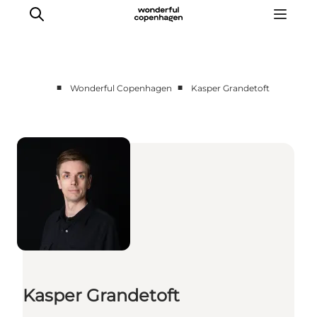
■
■
Wonderful Copenhagen
Kasper Grandetoft
Partnerships
Press Room
About Wonderful Copenhagen
DestinationPay
Kasper Grandetoft