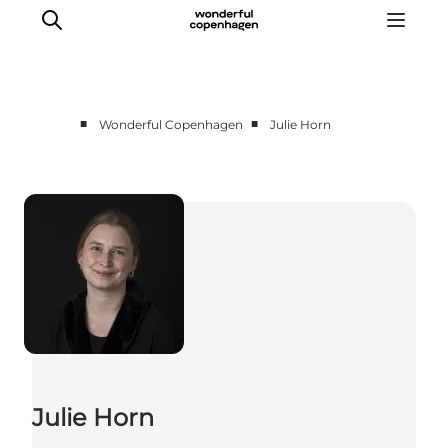
■
■
Wonderful Copenhagen
Julie Horn
Partnerships
Press Room
About Wonderful Copenhagen
DestinationPay
Julie Horn