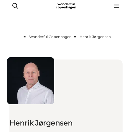
■
■
Wonderful Copenhagen
Henrik Jørgensen
Partnerships
Press Room
About Wonderful Copenhagen
DestinationPay
Henrik Jørgensen