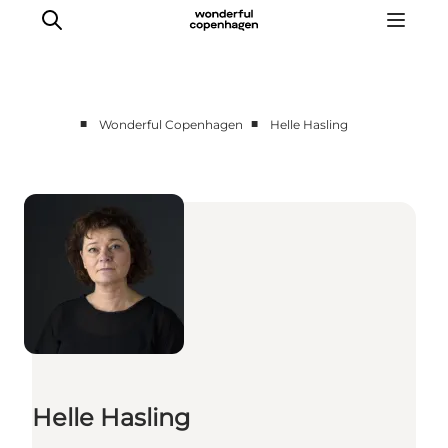
■
■
Wonderful Copenhagen
Helle Hasling
Partnerships
Press Room
About Wonderful Copenhagen
DestinationPay
Helle Hasling