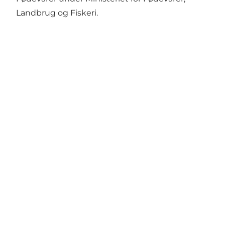
Landbrug og Fiskeri.
Get social
Wonderful Copenhagen
har til formål, på
non-profitbasis, at fremme og udvikle
erhvervs- og ferieturismen til gavn for